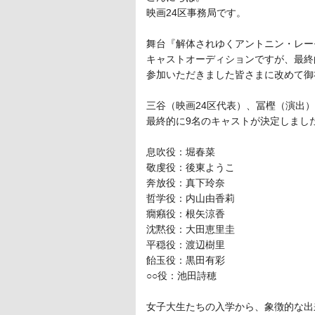
映画24区事務局です。
舞台『解体されゆくアントニン・レー
キャストオーディションですが、最終
参加いただきました皆さまに改めて御
三谷（映画24区代表）、冨樫（演出
最終的に9名のキャストが決定しまし
息吹役：堀春菜
敬虔役：後東ようこ
奔放役：真下玲奈
哲学役：内山由香莉
癇癪役：根矢涼香
沈黙役：大田恵里圭
平穏役：渡辺樹里
飴玉役：黒田有彩
○○役：池田詩穂
女子大生たちの入学から、象徴的な出