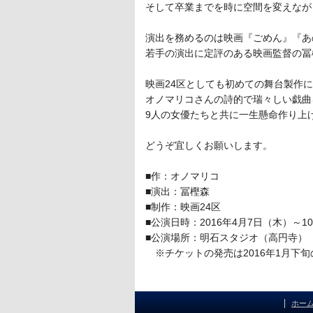
そして卒業までを時に空間を変えなが
演出を務めるのは映画『ごめん』『あ
若手の演出に定評のある映画監督の冨
映画24区としても初めての舞台製作
オノマリコさんの詩的で瑞々しい戯曲
9人の女優たちと共に一生懸命作り上
どうぞ宜しくお願いします。
■作：オノマリコ
■演出：冨樫森
■制作：映画24区
■公演日時：2016年4月7日（木）～1
■公演場所：明石スタジオ（高円寺）
※チケットの発売は2016年1月下旬
ホー